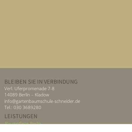
BLEIBEN SIE IN VERBINDUNG
Verl. Uferpromenade 7-8
14089 Berlin – Kladow
info@gartenbaumschule-schneider.de
Tel.: 030 3689280
LEISTUNGEN
Baumpflege Berlin
Gartengestaltung Berlin